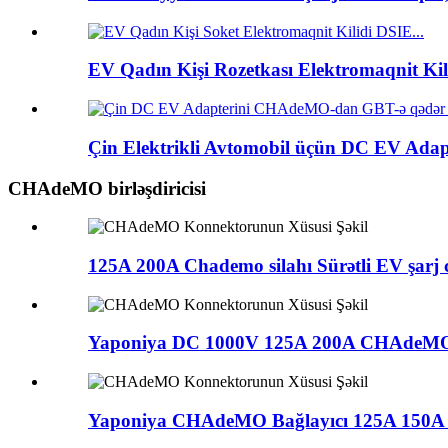
EV Qadın Kişi Rozetkası Elektromaqnit Kil
Çin Elektrikli Avtomobil üçün DC EV Ada
CHAdeMO birləşdiricisi
125A 200A Chademo silahı Sürətli EV şarj ci
Yaponiya DC 1000V 125A 200A CHAdeMO 
Yaponiya CHAdeMO Bağlayıcı 125A 150A 2