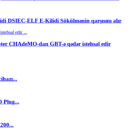
idi DSIEC-ELF E-Kilidi Sökülmənin qarşısını alır
pter CHAdeMO-dan GBT-ə qədər istehsal edir
hazı...
Plug...
00...