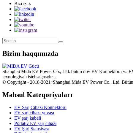
Bizi izlə:
Bizim haqqımızda
Shanghai Mida EV Power Co., Ltd. bütün növ EV Konnektoru və EV Şa
texnologiyalı istehsalçısıdır...
© Copyright - 2018-2021: Shanghai Mida EV Power Co., Ltd. Bütün
Məhsul Kateqoriyaları
EV Şarj Cihazı Konnektoru
EV şarj cihazı yuvası
EV şarj kabeli
Portativ EV şarj cihazı
EV Şarj Stansiyası