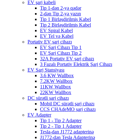
EV şarj kabeli
Tip 1-dən 2-yə qədər
2-dən Tip 2-yə yazın
Tip 1 Birləşdirilmiş Kabel
Tip 2 Birləşdirilmiş Kabel
EV Spiral Kabel
EV Tel və Kabel
Portativ EV şarj cihazı
EV Şarj Cihazı Tip 1
EV Şarj Cihazı Tip 2
32A Portativ EV şarj cihazı
3 Fazalı Portativ Elektrik Şarj Cihazı
EV Şarj Stansiyası
3.6 KW Wallbox
7.2KW Wallbox
11KW Wallbox
22KW Wallbox
DC sürətli şarj cihazı
Mobil DC sürətli şarj cihazı
CCS CHAdeMO şarj cihazı
EV Adapter
Tip 1 - Tip 2 Adapter
Tip 2 - Tip 1 Adapter
Tesla-dan J1772 adapterinə
J1772-dən Tesla Adapterinə