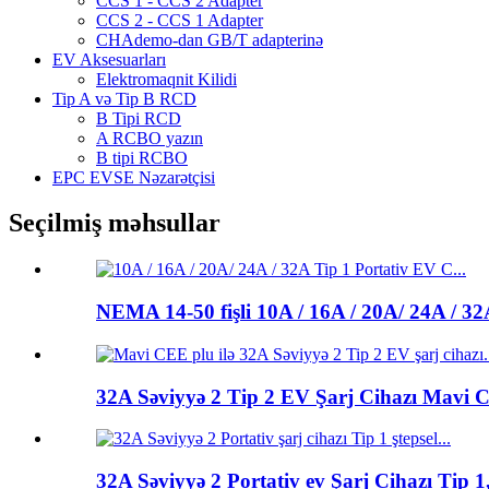
CCS 1 - CCS 2 Adapter
CCS 2 - CCS 1 Adapter
CHAdemo-dan GB/T adapterinə
EV Aksesuarları
Elektromaqnit Kilidi
Tip A və Tip B RCD
B Tipi RCD
A RCBO yazın
B tipi RCBO
EPC EVSE Nəzarətçisi
Seçilmiş məhsullar
NEMA 14-50 fişli 10A / 16A / 20A/ 24A / 32A
32A Səviyyə 2 Tip 2 EV Şarj Cihazı Mavi 
32A Səviyyə 2 Portativ ev Şarj Cihazı Tip 