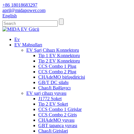
+86 18018683297
april@midapower.com
English
Ev
EV Məhsulları
EV Şarj Cihazı Konnektoru
Tip 1 EV Konnektoru
Tip 2 EV Konnektoru
CCS Combo 1 Plug
CCS Combo 2 Plug
CHAdeMO birləşdiricisi
GB/T DC silahı
ChaoJi Bağlayıcı
EV şarj cihazı yuvası
J1772 Soket
Tip 2 EV Soket
CCS Combo 1 Girişlər
CCS Combo 2 Giriş
CHAdeMO yuvası
GBT tapança yuvası
ChaoJi Girişləri