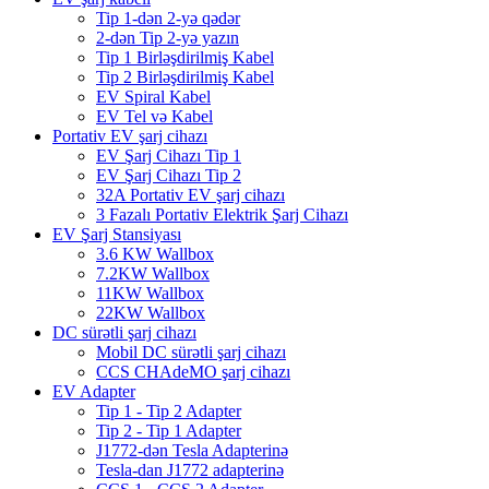
Tip 1-dən 2-yə qədər
2-dən Tip 2-yə yazın
Tip 1 Birləşdirilmiş Kabel
Tip 2 Birləşdirilmiş Kabel
EV Spiral Kabel
EV Tel və Kabel
Portativ EV şarj cihazı
EV Şarj Cihazı Tip 1
EV Şarj Cihazı Tip 2
32A Portativ EV şarj cihazı
3 Fazalı Portativ Elektrik Şarj Cihazı
EV Şarj Stansiyası
3.6 KW Wallbox
7.2KW Wallbox
11KW Wallbox
22KW Wallbox
DC sürətli şarj cihazı
Mobil DC sürətli şarj cihazı
CCS CHAdeMO şarj cihazı
EV Adapter
Tip 1 - Tip 2 Adapter
Tip 2 - Tip 1 Adapter
J1772-dən Tesla Adapterinə
Tesla-dan J1772 adapterinə