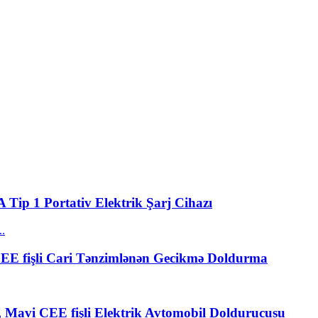
 Tip 1 Portativ Elektrik Şarj Cihazı
CEE fişli Cari Tənzimlənən Gecikmə Doldurma
1, Mavi CEE fişli Elektrik Avtomobil Doldurucusu