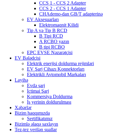
CCS 1 - CCS 2 Adapter
CCS 2 - CCS 1 Adapter
CHAdemo-dan GB/T adapterinə
EV Aksesuarları
Elektromaqnit Kilidi
Tip A və Tip B RCD
B Tipi RCD
A RCBO yazın
B tipi RCBO
EPC EVSE Nəzarətçisi
EV Bələdçisi
Elektrik enerjisi doldurma rejimləri
EV Şarj Cihazı Konnektorları
Elektrikli Avtomobil Markaları
Layihə
Evdə şarj
İctimai Şarj
Kommersiya Doldurma
İş yerinin doldurulması
Xəbərlər
Bizim haqqımızda
Sertifikatımız
Bizimlə əlaqə saxlayın
Tez-tez verilən suallar