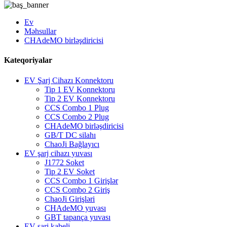
Ev
Məhsullar
CHAdeMO birləşdiricisi
Kateqoriyalar
EV Şarj Cihazı Konnektoru
Tip 1 EV Konnektoru
Tip 2 EV Konnektoru
CCS Combo 1 Plug
CCS Combo 2 Plug
CHAdeMO birləşdiricisi
GB/T DC silahı
ChaoJi Bağlayıcı
EV şarj cihazı yuvası
J1772 Soket
Tip 2 EV Soket
CCS Combo 1 Girişlər
CCS Combo 2 Giriş
ChaoJi Girişləri
CHAdeMO yuvası
GBT tapança yuvası
EV şarj kabeli