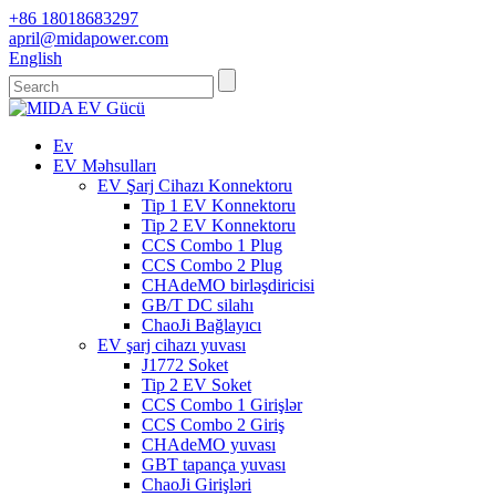
+86 18018683297
april@midapower.com
English
Ev
EV Məhsulları
EV Şarj Cihazı Konnektoru
Tip 1 EV Konnektoru
Tip 2 EV Konnektoru
CCS Combo 1 Plug
CCS Combo 2 Plug
CHAdeMO birləşdiricisi
GB/T DC silahı
ChaoJi Bağlayıcı
EV şarj cihazı yuvası
J1772 Soket
Tip 2 EV Soket
CCS Combo 1 Girişlər
CCS Combo 2 Giriş
CHAdeMO yuvası
GBT tapança yuvası
ChaoJi Girişləri