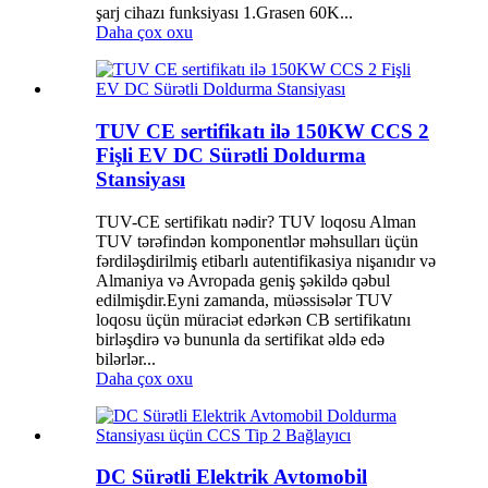
şarj cihazı funksiyası 1.Grasen 60K...
Daha çox oxu
TUV CE sertifikatı ilə 150KW CCS 2
Fişli EV DC Sürətli Doldurma
Stansiyası
TUV-CE sertifikatı nədir? TUV loqosu Alman
TUV tərəfindən komponentlər məhsulları üçün
fərdiləşdirilmiş etibarlı autentifikasiya nişanıdır və
Almaniya və Avropada geniş şəkildə qəbul
edilmişdir.Eyni zamanda, müəssisələr TUV
loqosu üçün müraciət edərkən CB sertifikatını
birləşdirə və bununla da sertifikat əldə edə
bilərlər...
Daha çox oxu
DC Sürətli Elektrik Avtomobil