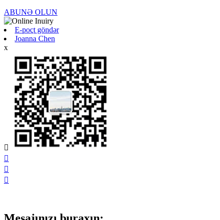
ABUNƏ OLUN
E-poçt göndər
Joanna Chen
x




Mesajınızı buraxın: