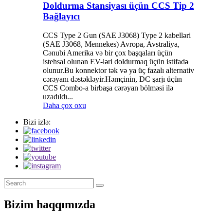
Doldurma Stansiyası üçün CCS Tip 2
Bağlayıcı
CCS Type 2 Gun (SAE J3068) Type 2 kabelləri
(SAE J3068, Mennekes) Avropa, Avstraliya,
Cənubi Amerika və bir çox başqaları üçün
istehsal olunan EV-ləri doldurmaq üçün istifadə
olunur.Bu konnektor tək və ya üç fazalı alternativ
cərəyanı dəstəkləyir.Həmçinin, DC şarjı üçün
CCS Combo-a birbaşa cərəyan bölməsi ilə
uzadıldı...
Daha çox oxu
Bizi izlə:
Bizim haqqımızda