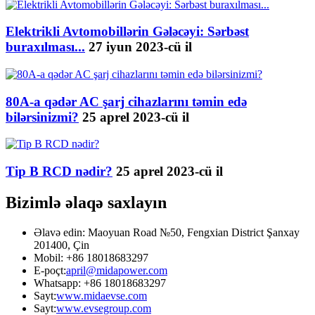
Elektrikli Avtomobillərin Gələcəyi: Sərbəst
buraxılması...
27 iyun 2023-cü il
80A-a qədər AC şarj cihazlarını təmin edə
bilərsinizmi?
25 aprel 2023-cü il
Tip B RCD nədir?
25 aprel 2023-cü il
Bizimlə əlaqə saxlayın
Əlavə edin: Maoyuan Road №50, Fengxian District Şanxay
201400, Çin
Mobil: +86 18018683297
E-poçt:
april@midapower.com
Whatsapp: +86 18018683297
Sayt:
www.midaevse.com
Sayt:
www.evsegroup.com