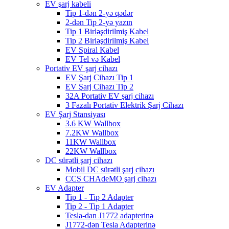
EV şarj kabeli
Tip 1-dən 2-yə qədər
2-dən Tip 2-yə yazın
Tip 1 Birləşdirilmiş Kabel
Tip 2 Birləşdirilmiş Kabel
EV Spiral Kabel
EV Tel və Kabel
Portativ EV şarj cihazı
EV Şarj Cihazı Tip 1
EV Şarj Cihazı Tip 2
32A Portativ EV şarj cihazı
3 Fazalı Portativ Elektrik Şarj Cihazı
EV Şarj Stansiyası
3.6 KW Wallbox
7.2KW Wallbox
11KW Wallbox
22KW Wallbox
DC sürətli şarj cihazı
Mobil DC sürətli şarj cihazı
CCS CHAdeMO şarj cihazı
EV Adapter
Tip 1 - Tip 2 Adapter
Tip 2 - Tip 1 Adapter
Tesla-dan J1772 adapterinə
J1772-dən Tesla Adapterinə