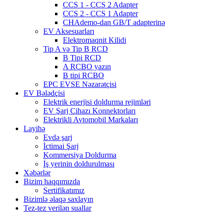
CCS 1 - CCS 2 Adapter
CCS 2 - CCS 1 Adapter
CHAdemo-dan GB/T adapterinə
EV Aksesuarları
Elektromaqnit Kilidi
Tip A və Tip B RCD
B Tipi RCD
A RCBO yazın
B tipi RCBO
EPC EVSE Nəzarətçisi
EV Bələdçisi
Elektrik enerjisi doldurma rejimləri
EV Şarj Cihazı Konnektorları
Elektrikli Avtomobil Markaları
Layihə
Evdə şarj
İctimai Şarj
Kommersiya Doldurma
İş yerinin doldurulması
Xəbərlər
Bizim haqqımızda
Sertifikatımız
Bizimlə əlaqə saxlayın
Tez-tez verilən suallar