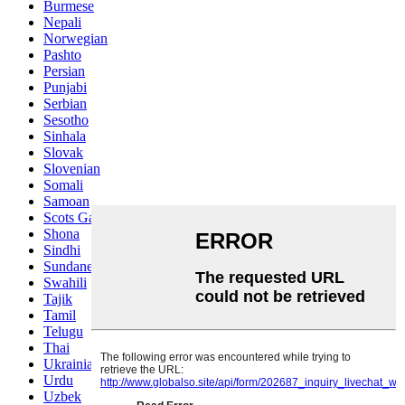
Burmese
Nepali
Norwegian
Pashto
Persian
Punjabi
Serbian
Sesotho
Sinhala
Slovak
Slovenian
Somali
Samoan
Scots Gaelic
Shona
Sindhi
Sundanese
Swahili
Tajik
Tamil
Telugu
Thai
Ukrainian
Urdu
Uzbek