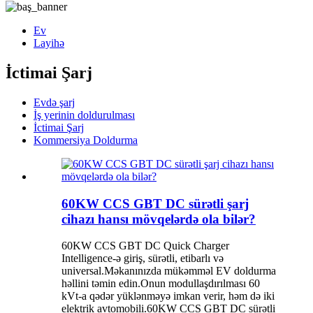
Ev
Layihə
İctimai Şarj
Evdə şarj
İş yerinin doldurulması
İctimai Şarj
Kommersiya Doldurma
60KW CCS GBT DC sürətli şarj
cihazı hansı mövqelərdə ola bilər?
60KW CCS GBT DC Quick Charger
Intelligence-ə giriş, sürətli, etibarlı və
universal.Məkanınızda mükəmməl EV doldurma
həllini təmin edin.Onun modullaşdırılması 60
kVt-a qədər yüklənməyə imkan verir, həm də iki
elektrik avtomobili.60KW CCS GBT DC sürətli