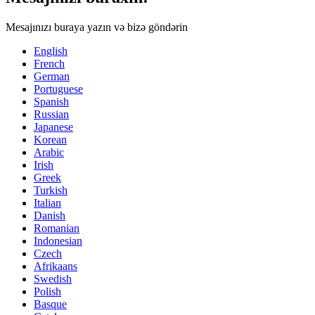
Mesajınızı buraya yazın və bizə göndərin
English
French
German
Portuguese
Spanish
Russian
Japanese
Korean
Arabic
Irish
Greek
Turkish
Italian
Danish
Romanian
Indonesian
Czech
Afrikaans
Swedish
Polish
Basque