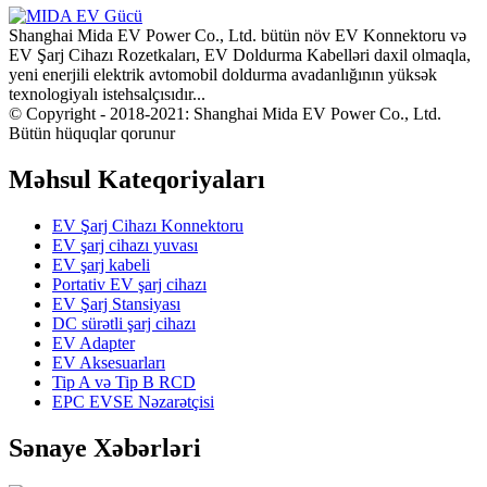
Shanghai Mida EV Power Co., Ltd. bütün növ EV Konnektoru və
EV Şarj Cihazı Rozetkaları, EV Doldurma Kabelləri daxil olmaqla,
yeni enerjili elektrik avtomobil doldurma avadanlığının yüksək
texnologiyalı istehsalçısıdır...
© Copyright - 2018-2021: Shanghai Mida EV Power Co., Ltd.
Bütün hüquqlar qorunur
Məhsul Kateqoriyaları
EV Şarj Cihazı Konnektoru
EV şarj cihazı yuvası
EV şarj kabeli
Portativ EV şarj cihazı
EV Şarj Stansiyası
DC sürətli şarj cihazı
EV Adapter
EV Aksesuarları
Tip A və Tip B RCD
EPC EVSE Nəzarətçisi
Sənaye Xəbərləri