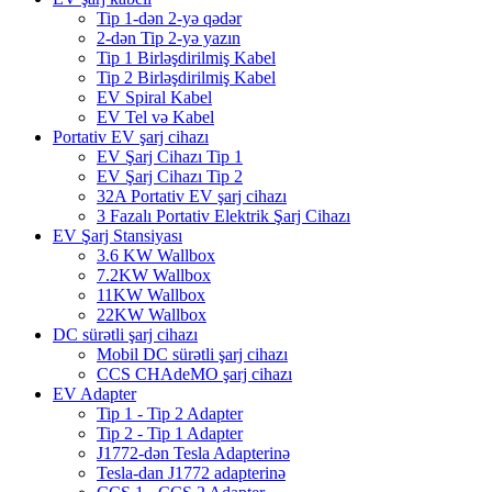
Tip 1-dən 2-yə qədər
2-dən Tip 2-yə yazın
Tip 1 Birləşdirilmiş Kabel
Tip 2 Birləşdirilmiş Kabel
EV Spiral Kabel
EV Tel və Kabel
Portativ EV şarj cihazı
EV Şarj Cihazı Tip 1
EV Şarj Cihazı Tip 2
32A Portativ EV şarj cihazı
3 Fazalı Portativ Elektrik Şarj Cihazı
EV Şarj Stansiyası
3.6 KW Wallbox
7.2KW Wallbox
11KW Wallbox
22KW Wallbox
DC sürətli şarj cihazı
Mobil DC sürətli şarj cihazı
CCS CHAdeMO şarj cihazı
EV Adapter
Tip 1 - Tip 2 Adapter
Tip 2 - Tip 1 Adapter
J1772-dən Tesla Adapterinə
Tesla-dan J1772 adapterinə