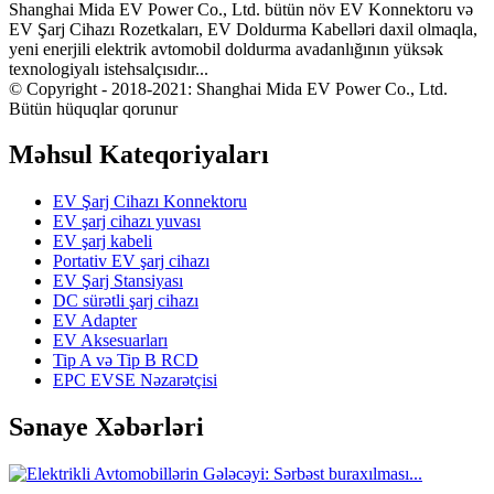
Shanghai Mida EV Power Co., Ltd. bütün növ EV Konnektoru və
EV Şarj Cihazı Rozetkaları, EV Doldurma Kabelləri daxil olmaqla,
yeni enerjili elektrik avtomobil doldurma avadanlığının yüksək
texnologiyalı istehsalçısıdır...
© Copyright - 2018-2021: Shanghai Mida EV Power Co., Ltd.
Bütün hüquqlar qorunur
Məhsul Kateqoriyaları
EV Şarj Cihazı Konnektoru
EV şarj cihazı yuvası
EV şarj kabeli
Portativ EV şarj cihazı
EV Şarj Stansiyası
DC sürətli şarj cihazı
EV Adapter
EV Aksesuarları
Tip A və Tip B RCD
EPC EVSE Nəzarətçisi
Sənaye Xəbərləri