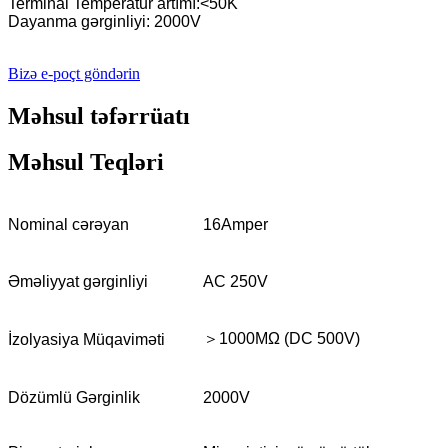
Terminal Temperatur artımı:<50K
Dayanma gərginliyi: 2000V
Bizə e-poçt göndərin
Məhsul təfərrüatı
Məhsul Teqləri
Nominal cərəyan
16Amper
Əməliyyat gərginliyi
AC 250V
＞1000MΩ (DC 500V)
İzolyasiya Müqaviməti
Dözümlü Gərginlik
2000V