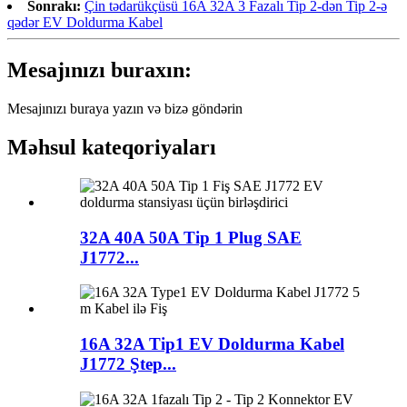
Sonrakı:
Çin tədarükçüsü 16A 32A 3 Fazalı Tip 2-dən Tip 2-ə
qədər EV Doldurma Kabel
Mesajınızı buraxın:
Mesajınızı buraya yazın və bizə göndərin
Məhsul kateqoriyaları
32A 40A 50A Tip 1 Plug SAE
J1772...
16A 32A Tip1 EV Doldurma Kabel
J1772 Ştep...