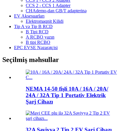
CCS 1 - CCS 2 Adapter
CCS 2 - CCS 1 Adapter
CHAdemo-dan GB/T adapterinə
EV Aksesuarları
Elektromaqnit Kilidi
Tip A və Tip B RCD
B Tipi RCD
A RCBO yazın
B tipi RCBO
EPC EVSE Nəzarətçisi
Seçilmiş məhsullar
NEMA 14-50 fişli 10A / 16A / 20A/
24A / 32A Tip 1 Portativ Elektrik
Şarj Cihazı
32A Səviyyə 2 Tip 2 EV Şarj Cihazı