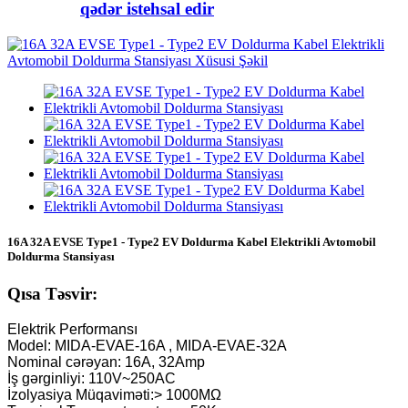
qədər istehsal edir
16A 32A EVSE Type1 - Type2 EV Doldurma Kabel Elektrikli Avtomobil
Doldurma Stansiyası
Qısa Təsvir:
Elektrik Performansı
Model: MIDA-EVAE-16A , MIDA-EVAE-32A
Nominal cərəyan: 16A, 32Amp
İş gərginliyi: 110V~250AC
İzolyasiya Müqaviməti:> 1000MΩ