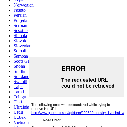
Norwegian
Pashto
Persian
Punjabi
Serbian
Sesotho
Sinhala
Slovak
Slovenian
Somali
Samoan
Scots Gaelic
Shona
Sindhi
Sundanese
Swahili
Tajik
Tamil
Telugu
Thai
Ukrainian
Urdu
Uzbek
Vietnamese