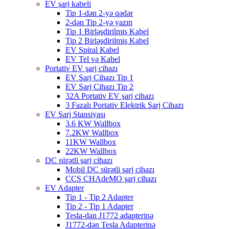
EV şarj kabeli
Tip 1-dən 2-yə qədər
2-dən Tip 2-yə yazın
Tip 1 Birləşdirilmiş Kabel
Tip 2 Birləşdirilmiş Kabel
EV Spiral Kabel
EV Tel və Kabel
Portativ EV şarj cihazı
EV Şarj Cihazı Tip 1
EV Şarj Cihazı Tip 2
32A Portativ EV şarj cihazı
3 Fazalı Portativ Elektrik Şarj Cihazı
EV Şarj Stansiyası
3.6 KW Wallbox
7.2KW Wallbox
11KW Wallbox
22KW Wallbox
DC sürətli şarj cihazı
Mobil DC sürətli şarj cihazı
CCS CHAdeMO şarj cihazı
EV Adapter
Tip 1 - Tip 2 Adapter
Tip 2 - Tip 1 Adapter
Tesla-dan J1772 adapterinə
J1772-dən Tesla Adapterinə