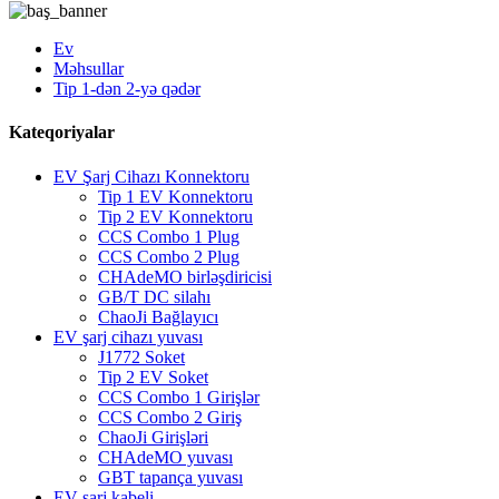
Ev
Məhsullar
Tip 1-dən 2-yə qədər
Kateqoriyalar
EV Şarj Cihazı Konnektoru
Tip 1 EV Konnektoru
Tip 2 EV Konnektoru
CCS Combo 1 Plug
CCS Combo 2 Plug
CHAdeMO birləşdiricisi
GB/T DC silahı
ChaoJi Bağlayıcı
EV şarj cihazı yuvası
J1772 Soket
Tip 2 EV Soket
CCS Combo 1 Girişlər
CCS Combo 2 Giriş
ChaoJi Girişləri
CHAdeMO yuvası
GBT tapança yuvası
EV şarj kabeli