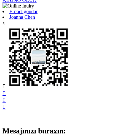
ABUNƏ OLUN
E-poçt göndər
Joanna Chen
x




Mesajınızı buraxın: