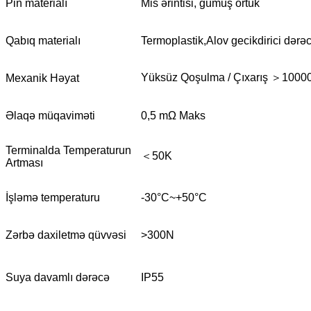
Pin materialı
Mis ərintisi, gümüş örtük
Qabıq materialı
Termoplastik,Alov gecikdirici dərə
Yüksüz Qoşulma / Çıxarış ＞1000
Mexanik Həyat
Əlaqə müqaviməti
0,5 mΩ Maks
Terminalda Temperaturun
＜50K
Artması
İşləmə temperaturu
-30°C~+50°C
Zərbə daxiletmə qüvvəsi
>300N
Suya davamlı dərəcə
IP55