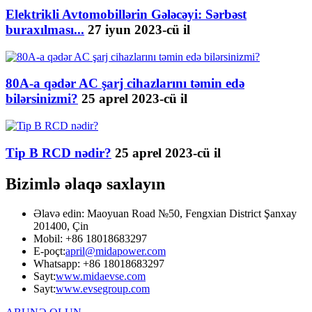
Elektrikli Avtomobillərin Gələcəyi: Sərbəst
buraxılması...
27 iyun 2023-cü il
80A-a qədər AC şarj cihazlarını təmin edə
bilərsinizmi?
25 aprel 2023-cü il
Tip B RCD nədir?
25 aprel 2023-cü il
Bizimlə əlaqə saxlayın
Əlavə edin: Maoyuan Road №50, Fengxian District Şanxay
201400, Çin
Mobil: +86 18018683297
E-poçt:
april@midapower.com
Whatsapp: +86 18018683297
Sayt:
www.midaevse.com
Sayt:
www.evsegroup.com