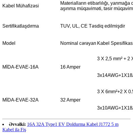
Materialların etibarlılığı, yanmağa 
Kabel Mühafizəsi
aşınma müqaviməti, təsir müqavim
Sertifikatlaşdırma
TUV, UL, CE Təsdiq edilmişdir
Model
Nominal cərəyan
Kabel Spesifikas
3 X 2,5 mm² + 2 
MİDA-EVAE-16A
16 Amper
3x14AWG+1X1
3 X 6mm²+2 X 0
MİDA-EVAE-32A
32 Amper
3x10AWG+1X1
Əvvəlki:
16A 32A Type1 EV Doldurma Kabel J1772 5 m
Kabel ilə Fiş