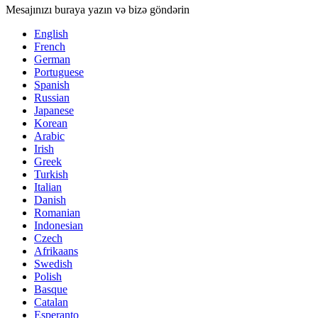
Mesajınızı buraya yazın və bizə göndərin
English
French
German
Portuguese
Spanish
Russian
Japanese
Korean
Arabic
Irish
Greek
Turkish
Italian
Danish
Romanian
Indonesian
Czech
Afrikaans
Swedish
Polish
Basque
Catalan
Esperanto