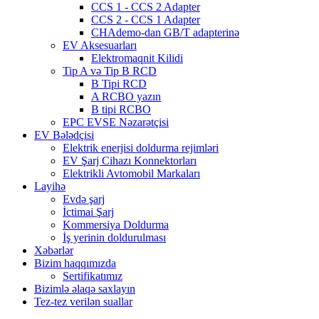
CCS 1 - CCS 2 Adapter
CCS 2 - CCS 1 Adapter
CHAdemo-dan GB/T adapterinə
EV Aksesuarları
Elektromaqnit Kilidi
Tip A və Tip B RCD
B Tipi RCD
A RCBO yazın
B tipi RCBO
EPC EVSE Nəzarətçisi
EV Bələdçisi
Elektrik enerjisi doldurma rejimləri
EV Şarj Cihazı Konnektorları
Elektrikli Avtomobil Markaları
Layihə
Evdə şarj
İctimai Şarj
Kommersiya Doldurma
İş yerinin doldurulması
Xəbərlər
Bizim haqqımızda
Sertifikatımız
Bizimlə əlaqə saxlayın
Tez-tez verilən suallar