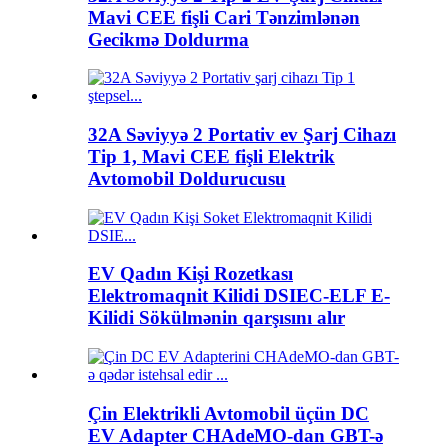
Mavi CEE fişli Cari Tənzimlənən
Gecikmə Doldurma
32A Səviyyə 2 Portativ ev Şarj Cihazı
Tip 1, Mavi CEE fişli Elektrik
Avtomobil Doldurucusu
EV Qadın Kişi Rozetkası
Elektromaqnit Kilidi DSIEC-ELF E-
Kilidi Sökülmənin qarşısını alır
Çin Elektrikli Avtomobil üçün DC
EV Adapter CHAdeMO-dan GBT-ə