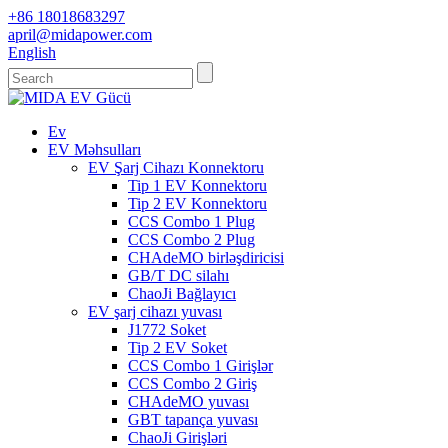
+86 18018683297
april@midapower.com
English
Ev
EV Məhsulları
EV Şarj Cihazı Konnektoru
Tip 1 EV Konnektoru
Tip 2 EV Konnektoru
CCS Combo 1 Plug
CCS Combo 2 Plug
CHAdeMO birləşdiricisi
GB/T DC silahı
ChaoJi Bağlayıcı
EV şarj cihazı yuvası
J1772 Soket
Tip 2 EV Soket
CCS Combo 1 Girişlər
CCS Combo 2 Giriş
CHAdeMO yuvası
GBT tapança yuvası
ChaoJi Girişləri